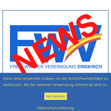
Diese Seite verwendet Cookies, um die Nutzerfreundlichkeit zu
verbessern. Mit der weiteren Verwendung stimmst du dem zu.
Mai 23, 2022
7:18 p.m.
Verstanden
VORIGER
NÄCHSTER
Datenschutzerklärung
14. ERISKIRCHER RIEDLAUF Sonntag 15.5.2022
Stadtradeln 2022