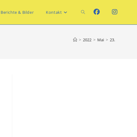
Website-
Berichte & Bilder
Kontakt
Suche
>
2022
>
Mai
>
23.
umschalten