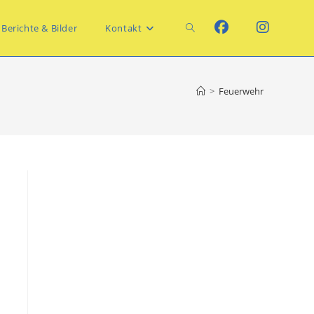
Website-
Berichte & Bilder
Kontakt
Suche
>
Feuerwehr
umschalten